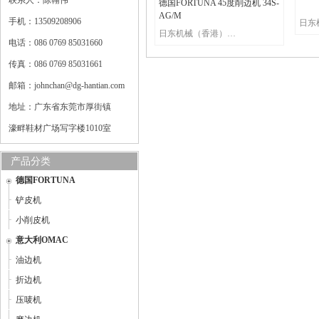
联系人：陈翰伟
德国FORTUNA 45度削边机 34S-
AG/M
手机：13509208906
日东机械（香港）有限公司
电话：086 0769 85031660
传真：086 0769 85031661
邮箱：johnchan@dg-hantian.com
地址：广东省东莞市厚街镇
濠畔鞋材广场写字楼1010室
产品分类
德国FORTUNA
铲皮机
小削皮机
意大利OMAC
油边机
折边机
压唛机